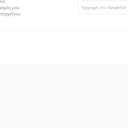
νία
ασμός μου
Απορρήτου