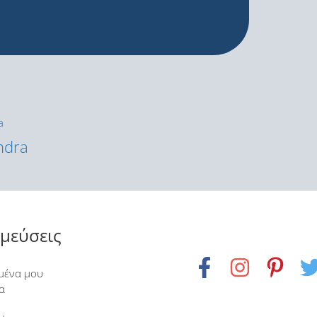
ndra
μεύσεις
μένα μου
α