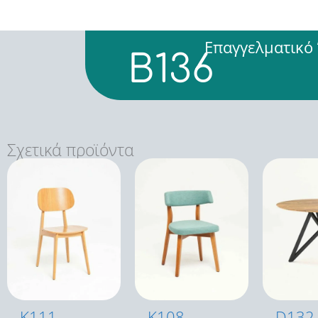
Επαγγελματικό
B136
Σχετικά προϊόντα
K111
K108
D132