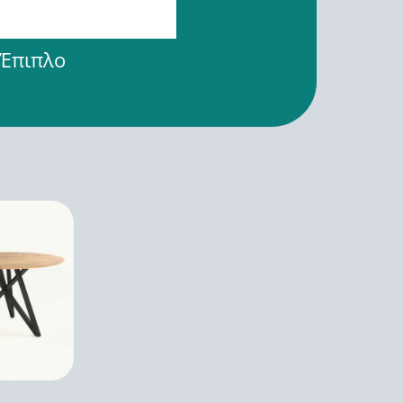
 Έπιπλο