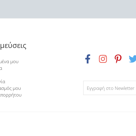
μεύσεις
μένα μου
α
νία
ασμός μου
Απορρήτου