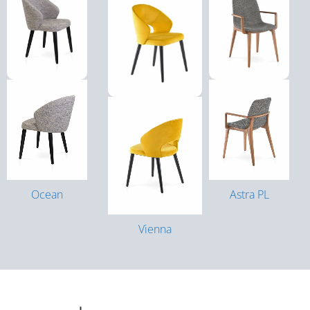
Ocean
Astra PL
Vienna